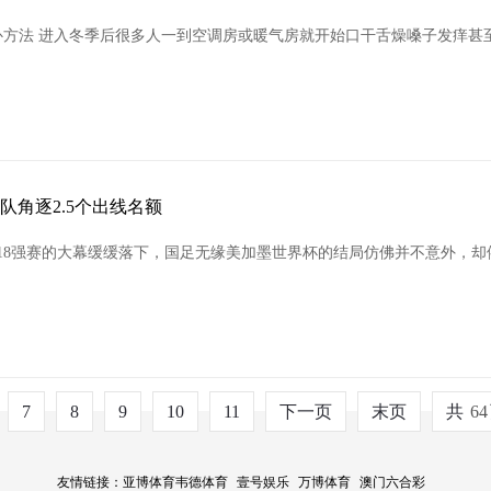
补方法进入冬季后很多人一到空调房或暖气房就开始口干舌燥嗓子发痒甚
队角逐2.5个出线名额
18强赛的大幕缓缓落下，国足无缘美加墨世界杯的结局仿佛并不意外，
7
8
9
10
11
下一页
末页
共
64
友情链接：
亚博体育
韦德体育
壹号娱乐
万博体育
澳门六合彩