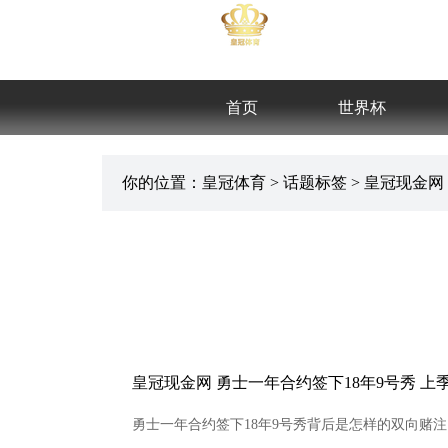
首页
世界杯
你的位置：
皇冠体育
>
话题标签
>皇冠现金网
皇冠现金网勇士一年合约签下18年9号秀上
勇士一年合约签下18年9号秀背后是怎样的双向赌