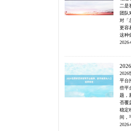
二是
团队
对「
更容
这种偏
2026-
20
20
平台
些平
题，
否覆
稳定
间，平
2026-